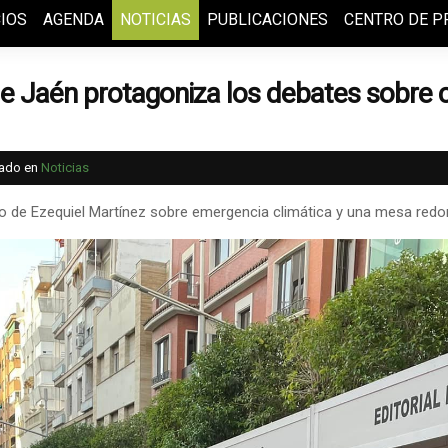
IOS
AGENDA
NOTICIAS
PUBLICACIONES
CENTRO DE P
de Jaén protagoniza los debates sobre c
cado en
Noticias
ro de Ezequiel Martínez sobre emergencia climática y una mesa redon