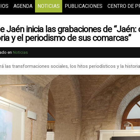
IOS
AGENDA
NOTICIAS
PUBLICACIONES
CENTRO DE P
e Jaén inicia las grabaciones de “Jaén:
ria y el periodismo de sus comarcas”
cado en
Noticias
las transformaciones sociales, los hitos periodísticos y la historia