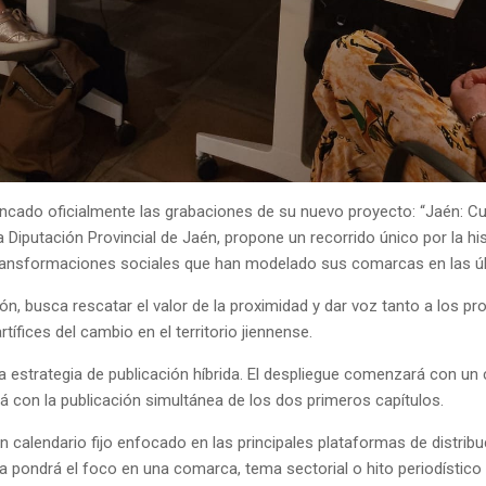
ncado oficialmente las grabaciones de su nuevo proyecto: “Jaén: Cu
Diputación Provincial de Jaén, propone un recorrido único por la hist
s transformaciones sociales que han modelado sus comarcas en las ú
ión, busca rescatar el valor de la proximidad y dar voz tanto a los p
tífices del cambio en el territorio jiennense.
a estrategia de publicación híbrida. El despliegue comenzará con un c
rá con la publicación simultánea de los dos primeros capítulos.
 un calendario fijo enfocado en las principales plataformas de distri
a pondrá el foco en una comarca, tema sectorial o hito periodístico 